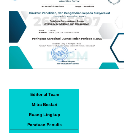
Editorial Team
Mitra Bestari
Ruang Lingkup
Panduan Penulis