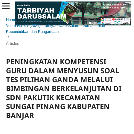
Home
/
Archives
/
Vol. 5 No. 01 (2021): Tarbiyah Darussalam : Jurnal Ilmiah
Kependidikan dan Keagamaan
/
Articles
PENINGKATAN KOMPETENSI
GURU DALAM MENYUSUN SOAL
TES PILIHAN GANDA MELALUI
BIMBINGAN BERKELANJUTAN DI
SDN PAKUTIK KECAMATAN
SUNGAI PINANG KABUPATEN
BANJAR