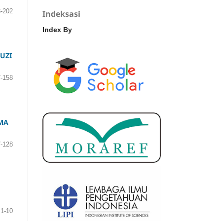
-202
Indeksasi
Index By
UZI
-158
MA
7-128
1-10