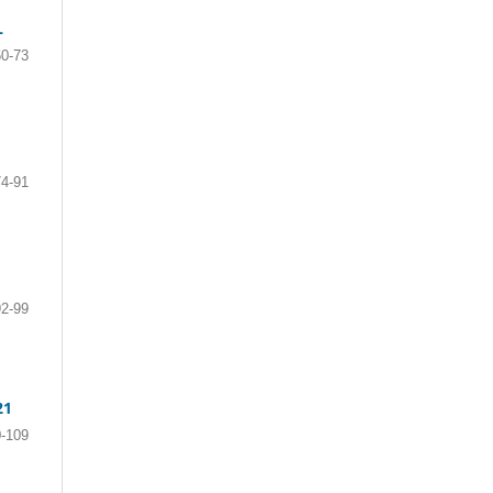
L
60-73
74-91
92-99
21
-109