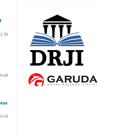
f
11-38
39-48
Desa
49-59