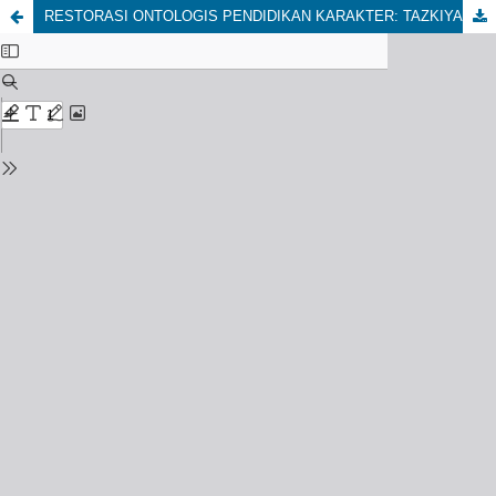
RESTORASI ONTOLOGIS PENDIDIKAN KARAKTER: TAZKIYAH AL GHAZALI SEBAGAI FONDASI SPIRITUAL DI ABAD 21